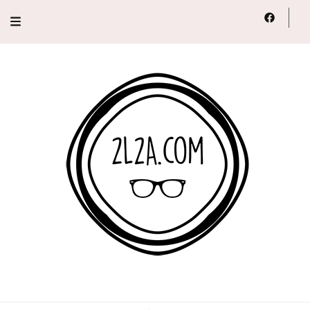
2L2A
Lifestyle, Voyage, Série…