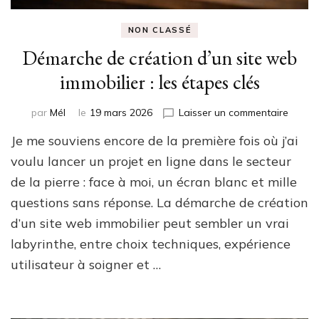
NON CLASSÉ
Démarche de création d’un site web
immobilier : les étapes clés
sur
par
Mél
le
19 mars 2026
Laisser un commentaire
Démar
Je me souviens encore de la première fois où j’ai
de
créati
voulu lancer un projet en ligne dans le secteur
d’un
de la pierre : face à moi, un écran blanc et mille
site
questions sans réponse. La démarche de création
web
immobi
d’un site web immobilier peut sembler un vrai
:
labyrinthe, entre choix techniques, expérience
les
étape
utilisateur à soigner et …
clés