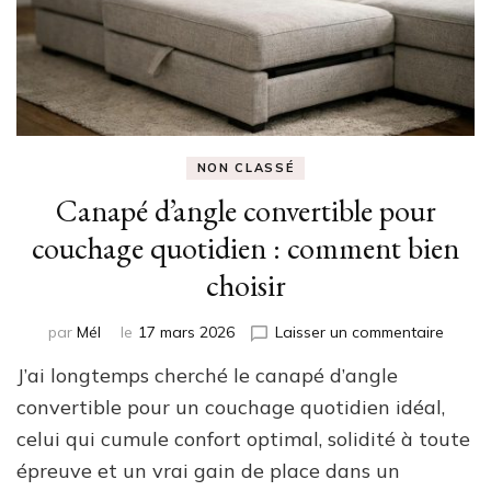
NON CLASSÉ
Canapé d’angle convertible pour
couchage quotidien : comment bien
choisir
sur
par
Mél
le
17 mars 2026
Laisser un commentaire
Canap
J’ai longtemps cherché le canapé d’angle
d’angl
conver
convertible pour un couchage quotidien idéal,
pour
celui qui cumule confort optimal, solidité à toute
couch
épreuve et un vrai gain de place dans un
quotid