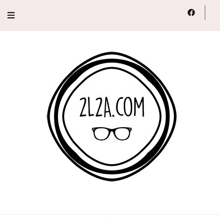
2L2A
Lifestyle, Voyage, Série…