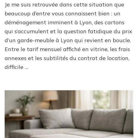
Je me suis retrouvée dans cette situation que
d’un
garde
beaucoup d’entre vous connaissent bien : un
meubl
déménagement imminent à Lyon, des cartons
à
qui s’accumulent et la question fatidique du prix
Lyon
:
d’un garde-meuble à Lyon qui revient en boucle.
ce
Entre le tarif mensuel affiché en vitrine, les frais
qu’il
faut
annexes et les subtilités du contrat de location,
savoir
difficile …
avant
de
louer