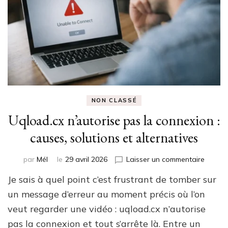
NON CLASSÉ
Uqload.cx n’autorise pas la connexion :
causes, solutions et alternatives
sur
par
Mél
le
29 avril 2026
Laisser un commentaire
Uqload
Je sais à quel point c’est frustrant de tomber sur
n’autor
pas
un message d’erreur au moment précis où l’on
la
veut regarder une vidéo : uqload.cx n’autorise
connex
pas la connexion et tout s’arrête là. Entre un
: