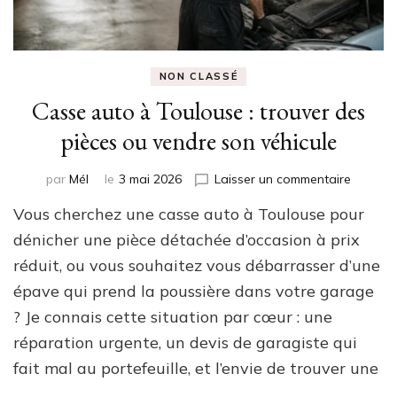
NON CLASSÉ
Casse auto à Toulouse : trouver des
pièces ou vendre son véhicule
sur
par
Mél
le
3 mai 2026
Laisser un commentaire
Casse
Vous cherchez une casse auto à Toulouse pour
auto
à
dénicher une pièce détachée d’occasion à prix
Toulous
réduit, ou vous souhaitez vous débarrasser d’une
:
épave qui prend la poussière dans votre garage
trouver
des
? Je connais cette situation par cœur : une
pièces
réparation urgente, un devis de garagiste qui
ou
vendre
fait mal au portefeuille, et l’envie de trouver une
son
…