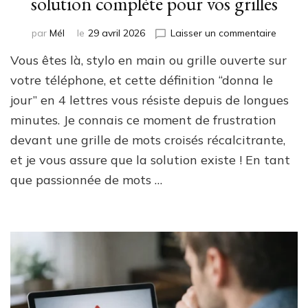
solution complète pour vos grilles
sur
par
Mél
le
29 avril 2026
Laisser un commentaire
“Donn
Vous êtes là, stylo en main ou grille ouverte sur
le
jour”
votre téléphone, et cette définition “donna le
en
jour” en 4 lettres vous résiste depuis de longues
4
minutes. Je connais ce moment de frustration
lettres
:
devant une grille de mots croisés récalcitrante,
la
et je vous assure que la solution existe ! En tant
solutio
complè
que passionnée de mots …
pour
vos
grilles