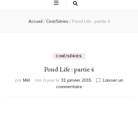
Accueil
/
Ciné/Séries
/
Pond Life : partie 4
CINÉ/SÉRIES
Pond Life : partie 4
par
Mél
mis à jour le
31 janvier 2015
Laisser un
sur
commentaire
Pond
Life
:
partie
4