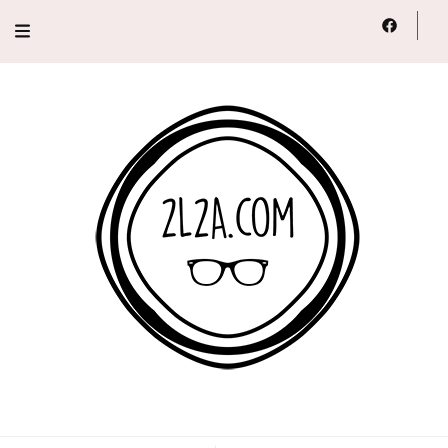
2L2A
Lifestyle, Voyage, Série…