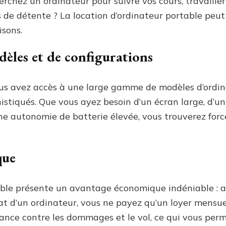
rchez un ordinateur pour suivre vos cours, travailler 
éco
de détente ? La location d’ordinateur portable peut
isons.
èles et de configurations
ous avez accès à une large gamme de modèles d’ordina
histiqués. Que vous ayez besoin d’un écran large, d’
ne autonomie de batterie élevée, vous trouverez for
que
able présente un avantage économique indéniable : au
 d’un ordinateur, vous ne payez qu’un loyer mensuel.
ance contre les dommages et le vol, ce qui vous per