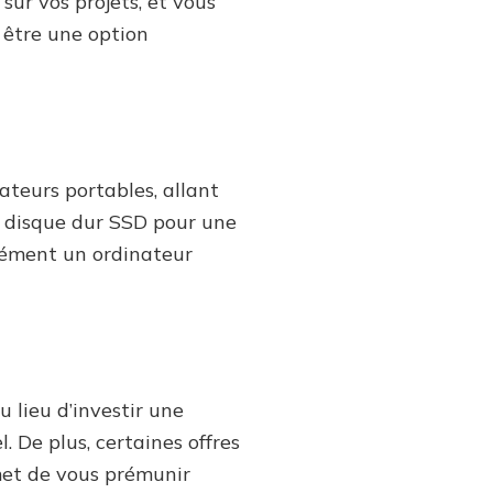
sur vos projets, et vous
nomique
 être une option
teurs portables, allant
un disque dur SSD pour une
cément un ordinateur
 lieu d’investir une
 De plus, certaines offres
met de vous prémunir