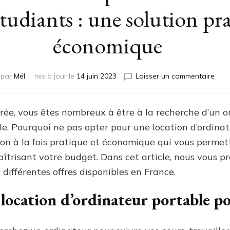
étudiants : une solution pr
économique
sur
par
Mél
mis à jour le
14 juin 2023
Laisser un commentaire
La
loca
d’or
trée, vous êtes nombreux à être à la recherche d’un 
port
e. Pourquoi ne pas opter pour une location d’ordina
sans
eng
on à la fois pratique et économique qui vous permett
pour
aîtrisant votre budget. Dans cet article, nous vous 
les
s différentes offres disponibles en France.
étud
:
 location d’ordinateur portable po
une
solu
prat
et