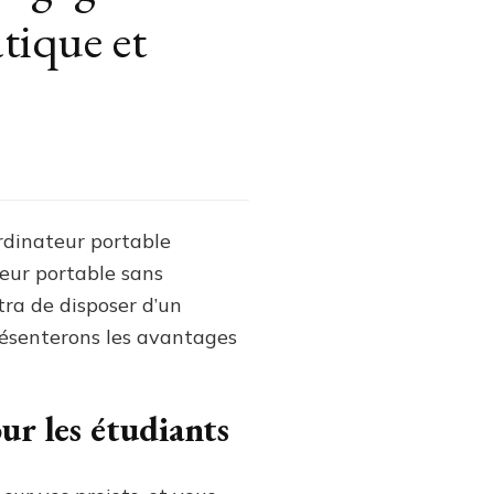
atique et
tion
dinateur
ordinateur portable
able
teur portable sans
agement
ra de disposer d’un
présenterons les avantages
iants
ur les étudiants
tion
ique