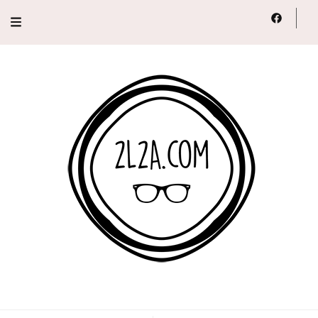
2L2A
Lifestyle, Voyage, Série…