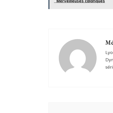
Merveilleuses calanques
Mé
Lyo
Dyn
sér
Navigation