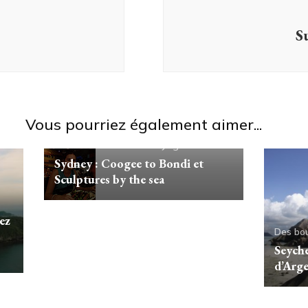
S
Vous pourriez également aimer...
Des bouts du monde
Voyages
Sydney : Coogee to Bondi et
Sculptures by the sea
ez
Des bo
Seyche
d’Arge