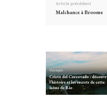
d'article
Article précédent
Malchance à Broome
Voyages
Cristo del Corcovado : découvr
l’histoire et les secrets de cette
icône de Rio