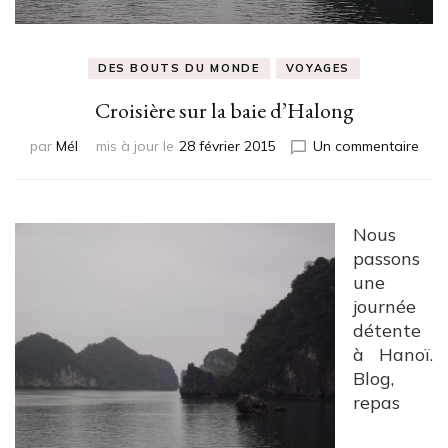
DES BOUTS DU MONDE
VOYAGES
Croisière sur la baie d’Halong
sur
par
Mél
mis à jour le
28 février 2015
Un commentaire
Croi
sur
la
baie
Nous
d’Ha
passons
une
journée
détente
à Hanoï.
Blog,
repas