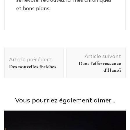
et bons plans.
Navigation
Article suivant
d'article
Article précédent
Dans l’effervescence
Des nouvelles fraîches
d’Hanoï
Vous pourriez également aimer...