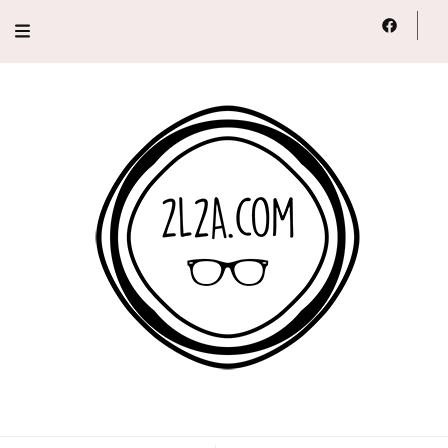
2L2A
Lifestyle, Voyage, Série…