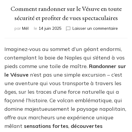
Comment randonner sur le Vésuve en toute
sécurité et profiter de vues spectaculaires
sur
par
Mél
le
14 juin 2025
Laisser un commentaire
Comme
randon
sur
Imaginez-vous au sommet d’un géant endormi,
le
contemplant la baie de Naples qui s’étend à vos
Vésuve
en
pieds comme une toile de maître.
Randonner sur
toute
le Vésuve
n’est pas une simple excursion – c’est
sécurit
une aventure qui vous transporte à travers les
et
profiter
âges, sur les traces d’une force naturelle qui a
de
façonné l’histoire. Ce volcan emblématique, qui
vues
domine majestueusement le paysage napolitain,
spectac
offre aux marcheurs une expérience unique
mêlant
sensations fortes
,
découvertes