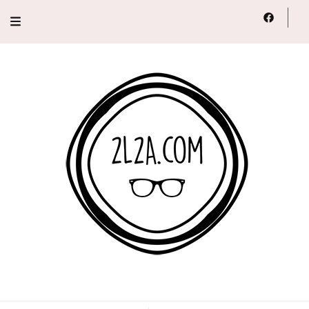
2L2A
Lifestyle, Voyage, Série…