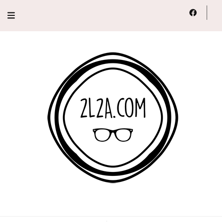
2L2A
Lifestyle, Voyage, Série…