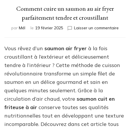
Comment cuire un saumon au air fryer
parfaitement tendre et croustillant
sur
par
Mél
le
19 février 2025
Laisser un commentaire
Comm
cuire
un
Vous rêvez d’un
saumon air fryer
à la fois
saum
croustillant à l’extérieur et délicieusement
au
air
tendre à l’intérieur ? Cette méthode de cuisson
fryer
révolutionnaire transforme un simple filet de
parfa
saumon en un délice gourmand et sain en
tendr
et
quelques minutes seulement. Grâce à la
croust
circulation d’air chaud, votre
saumon cuit en
friteuse à air
conserve toutes ses qualités
nutritionnelles tout en développant une texture
incomparable. Découvrez dans cet article tous