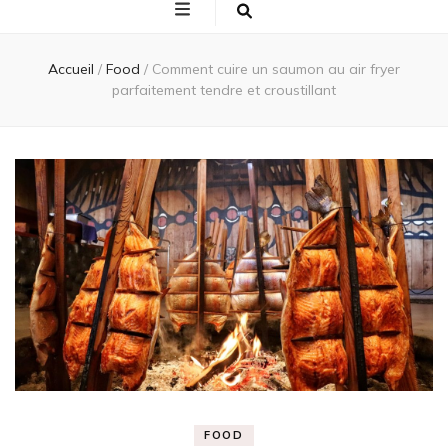
Accueil
/
Food
/
Comment cuire un saumon au air fryer
parfaitement tendre et croustillant
FOOD