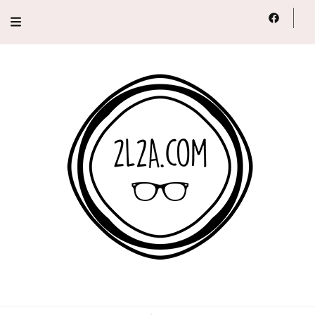
2L2A
Lifestyle, Voyage, Série…