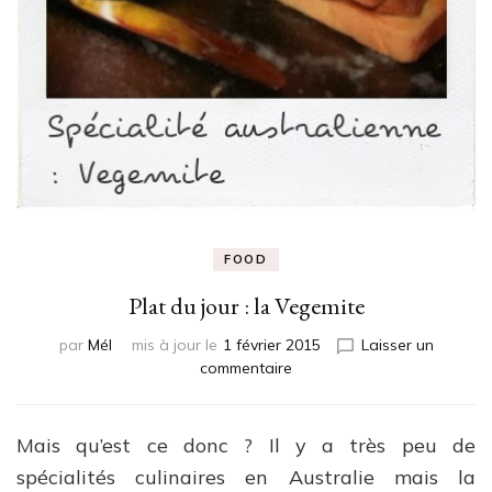
FOOD
Plat du jour : la Vegemite
par
Mél
mis à jour le
1 février 2015
Laisser un
sur
commentaire
Plat
du
jour
Mais qu’est ce donc ? Il y a très peu de
:
spécialités culinaires en Australie mais la
la