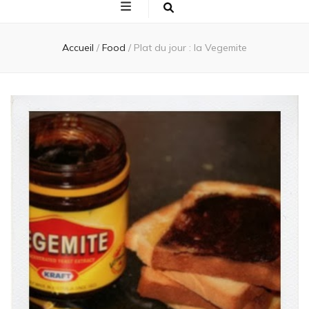
Accueil
/
Food
/
Plat du jour : la Vegemite