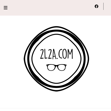
2L2A
Lifestyle, Voyage, Série…