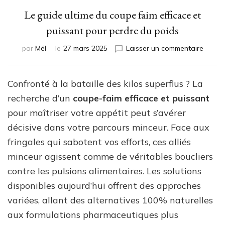
Le guide ultime du coupe faim efficace et
puissant pour perdre du poids
sur
par
Mél
le
27 mars 2025
Laisser un commentaire
Le
guide
ultime
Confronté à la bataille des kilos superflus ? La
du
recherche d’un
coupe-faim efficace et puissant
coupe
faim
pour maîtriser votre appétit peut s’avérer
effica
décisive dans votre parcours minceur. Face aux
et
fringales qui sabotent vos efforts, ces alliés
puissa
pour
minceur agissent comme de véritables boucliers
perdre
contre les pulsions alimentaires. Les solutions
du
disponibles aujourd’hui offrent des approches
poids
variées, allant des alternatives 100% naturelles
aux formulations pharmaceutiques plus