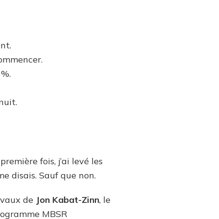
nt.
 commencer.
 %.
uit.
emière fois, j’ai levé les
me disais. Sauf que non.
ravaux de
Jon Kabat-Zinn
, le
 programme MBSR