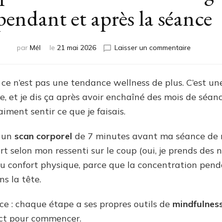
pendant et après la séance
sur
par
Mél
le
21 mai 2026
Laisser un commentaire
Le
sport
en
, ce n’est pas une tendance wellness de plus. C’est un
pleine
, et je dis ça après avoir enchaîné des mois de séa
conscien
:
aiment sentir ce que je faisais.
mon
guide
é un
scan corporel
de 7 minutes avant ma séance de m
avant,
t selon mon ressenti sur le coup (oui, je prends des n
pendant
et
 confort physique, parce que la concentration pendan
après
ns la tête.
la
séance
ce : chaque étape a ses propres outils de
mindfulnes
ict pour commencer.