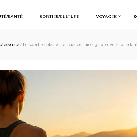
UTÉ/SANTÉ
SORTIES/CULTURE
VOYAGES
S
uté/Santé
/
Le sport en pleine conscience : mon guide avant, pendant