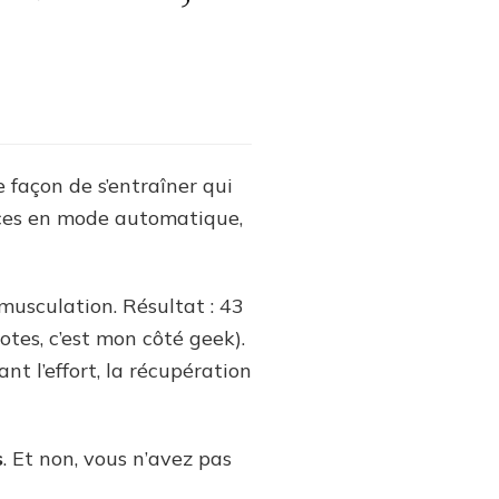
e façon de s’entraîner qui
nces en mode automatique,
ce
usculation. Résultat : 43
otes, c’est mon côté geek).
t l’effort, la récupération
s
. Et non, vous n’avez pas