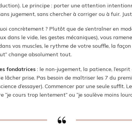
ction). Le principe : porter une attention intentionn
sans jugement, sans chercher à corriger ou à fuir. Jus
uoi concrètement ? Plutôt que de s’entraîner en mod
yeux dans le vide, les gestes mécaniques), vous ramene
 dans vos muscles, le rythme de votre souffle, la faço
 tout” change absolument tout.
es fondatrices
: le non-jugement, la patience, l’esprit
 le lâcher prise. Pas besoin de maîtriser les 7 du prem
nscience d’essayer). Commencer par une seule suffit. 
ire “je cours trop lentement” ou “je soulève moins lour