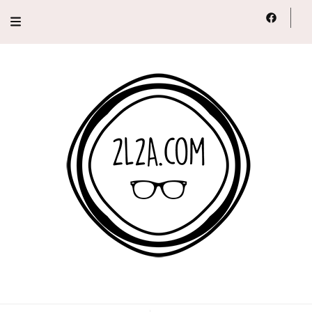
2L2A
Lifestyle, Voyage, Série…