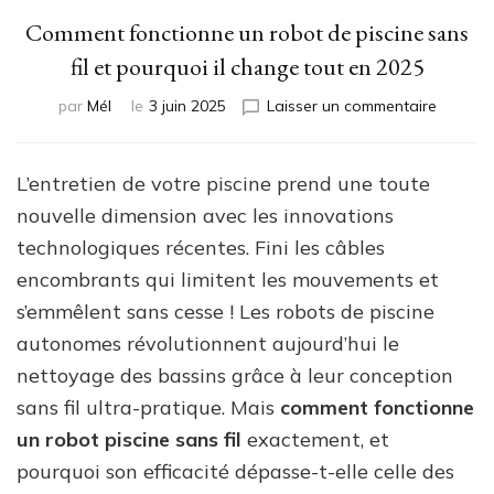
Comment fonctionne un robot de piscine sans
fil et pourquoi il change tout en 2025
sur
par
Mél
le
3 juin 2025
Laisser un commentaire
Commen
fonctio
un
L’entretien de votre piscine prend une toute
robot
nouvelle dimension avec les innovations
de
piscine
technologiques récentes. Fini les câbles
sans
encombrants qui limitent les mouvements et
fil
s’emmêlent sans cesse ! Les robots de piscine
et
pourquo
autonomes révolutionnent aujourd’hui le
il
nettoyage des bassins grâce à leur conception
change
sans fil ultra-pratique. Mais
comment fonctionne
tout
en
un robot piscine sans fil
exactement, et
2025
pourquoi son efficacité dépasse-t-elle celle des