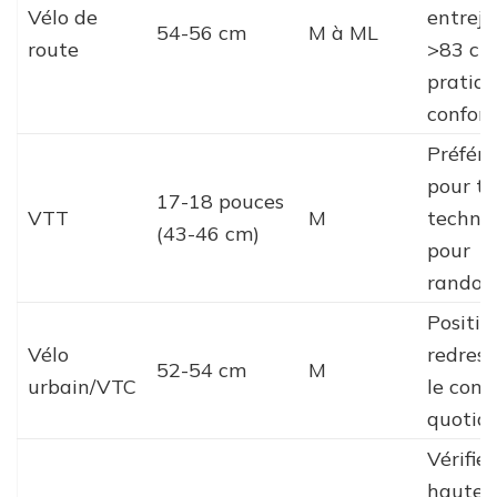
Vélo de
entrej
54-56 cm
M à ML
route
>83 cm
pratiq
confort
Préfére
pour te
17-18 pouces
VTT
M
techniq
(43-46 cm)
pour
randon
Positio
Vélo
redress
52-54 cm
M
urbain/VTC
le conf
quotid
Vérifiez
hauteu