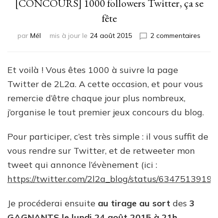
[CONCOURS] 1000 followers Twitter, ça se
fête
sur
par
Mél
mis à jour le
24 août 2015
2 commentaires
[CON
1000
follo
Et voilà ! Vous êtes 1000 à suivre la page
Twitte
Twitter de 2L2a. A cette occasion, et pour vous
ça
se
remercie d’être chaque jour plus nombreux,
fête
j’organise le tout premier jeux concours du blog.
Pour participer, c’est très simple : il vous suffit de
vous rendre sur Twitter, et de retweeter mon
tweet qui annonce l’évènement (ici :
https://twitter.com/2l2a_blog/status/634751391
Je procéderai ensuite
au tirage au sort
des
3
GAGNANTS le lundi 24 août 2015 à 21h
.