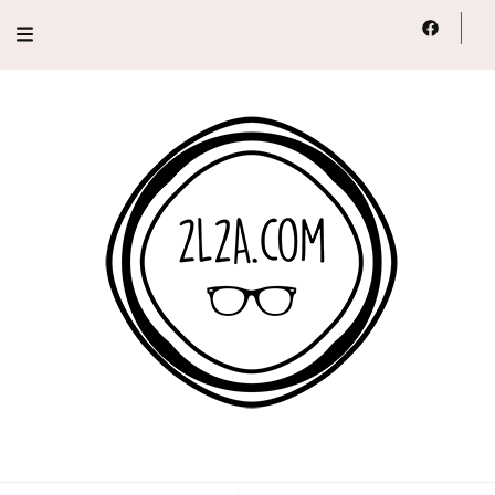
2L2A
Lifestyle, Voyage, Série…