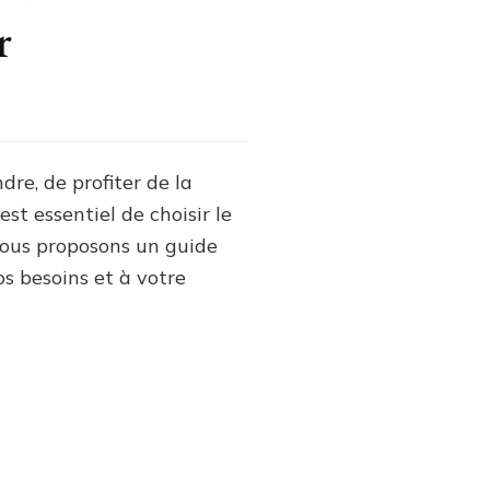
r
e
me
re, de profiter de la
riel
st essentiel de choisir le
he
 vous proposons un guide
s besoins et à votre
tants
ez
ir