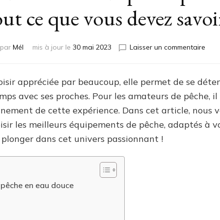
ut ce que vous devez savoi
sur
par
Mél
mis à jour le
30 mai 2023
Laisser un commentaire
Guid
ulti
du
oisir appréciée par beaucoup, elle permet de se détend
maté
ps avec ses proches. Pour les amateurs de pêche, il e
de
pêc
einement de cette expérience. Dans cet article, nous
pour
isir les meilleurs équipements de pêche, adaptés à vo
débu
 plonger dans cet univers passionnant !
:
Tout
ce
que
vous
a pêche en eau douce
dev
savo