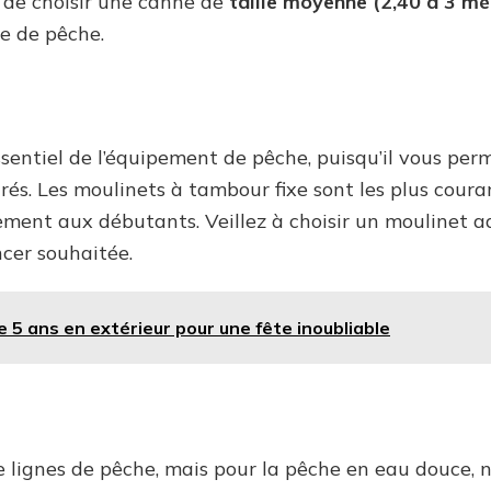
 de choisir une canne de
taille moyenne (2,40 à 3 mè
e de pêche.
entiel de l’équipement de pêche, puisqu’il vous perm
rés. Les moulinets à tambour fixe sont les plus cour
ment aux débutants. Veillez à choisir un moulinet ad
ncer souhaitée.
e 5 ans en extérieur pour une fête inoubliable
de lignes de pêche, mais pour la pêche en eau douce