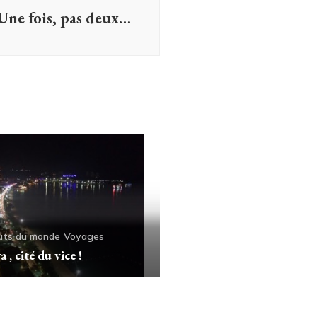
Une fois, pas deux…
uts du monde
Voyages
 , cité du vice !