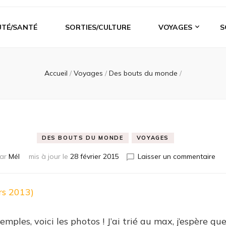
UTÉ/SANTÉ
SORTIES/CULTURE
VOYAGES
S
Accueil
/
Voyages
/
Des bouts du monde
/
DES BOUTS DU MONDE
VOYAGES
sur
ar
Mél
mis à jour le
28 février 2015
Laisser un commentaire
rs 2013)
emples, voici les photos ! J’ai trié au max, j’espère qu