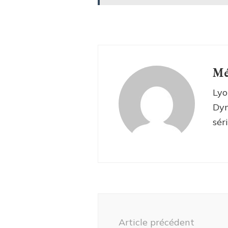
Mé
Lyo
Dyn
sér
Navigation
d'article
Article précédent