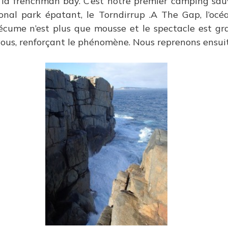
, la frenchman bay. C’est notre premier camping sau
ional park épatant, le Torndirrup .A The Gap, l’océ
’écume n’est plus que mousse et le spectacle est gra
-vous, renforçant le phénomène. Nous reprenons ensui