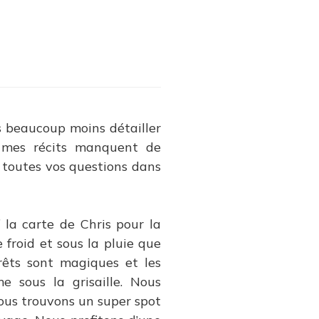
lbany
th
s beaucoup moins détailler
i mes récits manquent de
à toutes vos questions dans
 la carte de Chris pour la
 froid et sous la pluie que
orêts sont magiques et les
e sous la grisaille. Nous
Nous trouvons un super spot