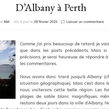
D’Albany à Perth
sur
ar
Mél
mis à jour le
28 février 2015
Laisser un commentaire
D’A
à
Per
Comme j’ai pris beaucoup de retard, je vai
que dans les posts précédents. Mais s
précisions, je serai heureuse de répondre 
les commentaires.
Nous avons donc tracé jusqu’à Albany (cf
situation géographique). Mais c’est dans le
nous visiterons cette belle région. Les f
plages de sable blanc magnifiques, mêm
restons deux jours dans la ville d’Albany. 