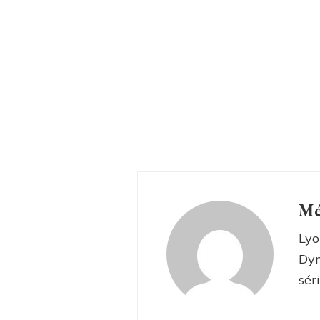
Mé
Lyo
Dyn
sér