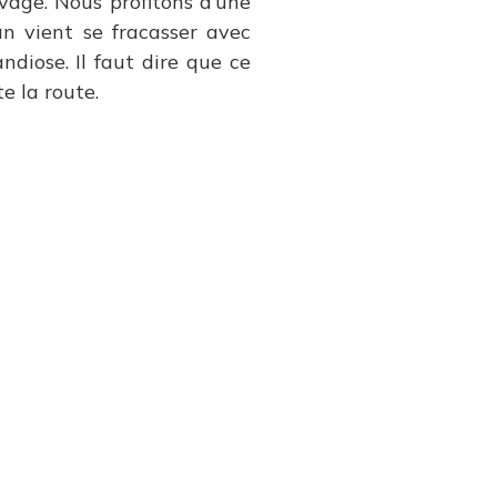
vage. Nous profitons d’une
an vient se fracasser avec
ndiose. Il faut dire que ce
te la route.