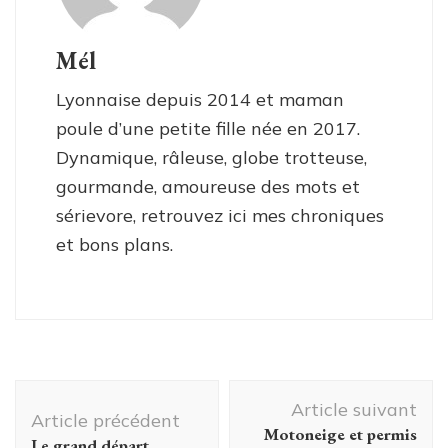
Mél
Lyonnaise depuis 2014 et maman
poule d’une petite fille née en 2017.
Dynamique, râleuse, globe trotteuse,
gourmande, amoureuse des mots et
sérievore, retrouvez ici mes chroniques
et bons plans.
Navigation
Article suivant
d'article
Article précédent
Motoneige et permis
Le grand départ