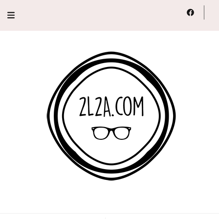
2L2A
Lifestyle, Voyage, Série…