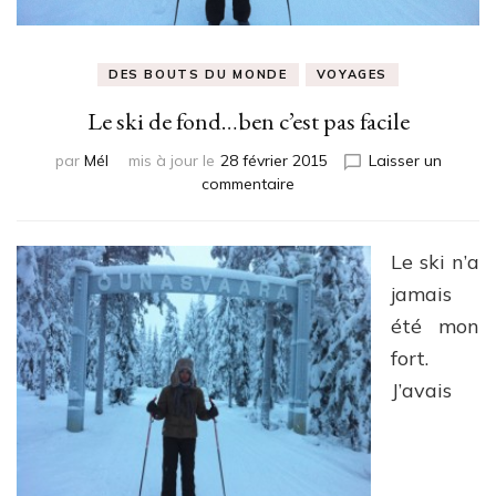
DES BOUTS DU MONDE
VOYAGES
Le ski de fond…ben c’est pas facile
par
Mél
mis à jour le
28 février 2015
Laisser un
sur
commentaire
Le
ski
de
Le ski n’a
fond…
jamais
ben
c’est
été mon
pas
fort.
facile
J’avais