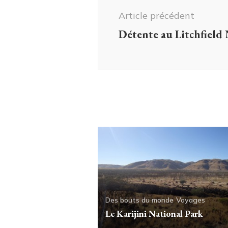
d'article
Article précédent
Détente au Litchfield
Des bouts du monde
Voyages
Le Karijini National Park