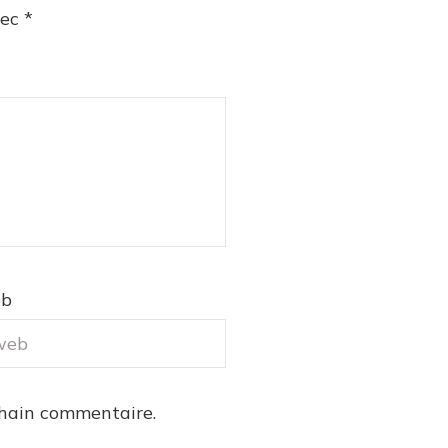
vec
*
eb
chain commentaire.