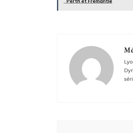
Perth et Fremantle
Mé
Lyo
Dyn
sér
Navigation