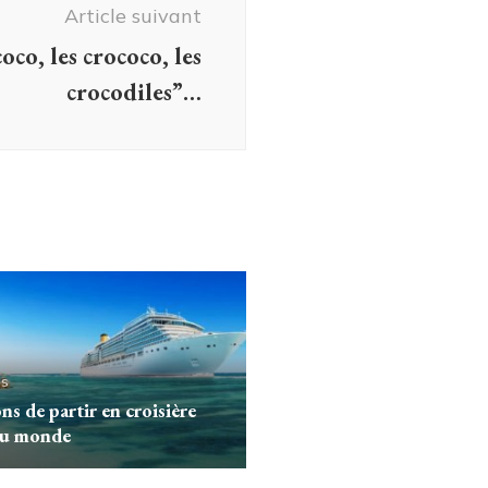
Article suivant
oco, les crococo, les
crocodiles”…
s
ons de partir en croisière
du monde