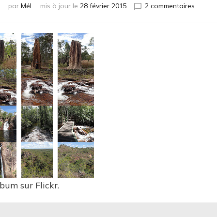
sur
par
Mél
mis à jour le
28 février 2015
2 commentaires
Litchfie
Nation
Park
lbum sur Flickr.