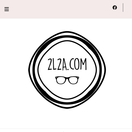
2L2A
Lifestyle, Voyage, Série…