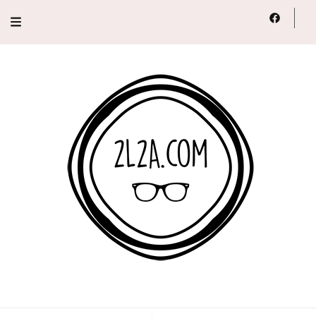
2L2A
Lifestyle, Voyage, Série…