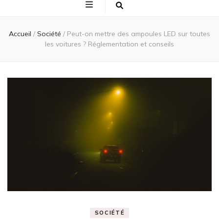
Accueil
/
Société
/
Peut-on mettre des ampoules LED sur toutes
les voitures ? Réglementation et conseils
SOCIÉTÉ