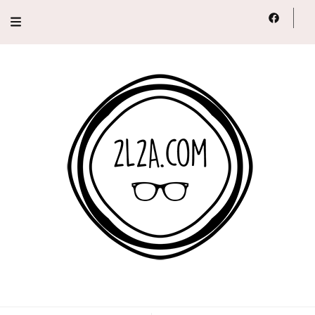
2L2A
Lifestyle, Voyage, Série…