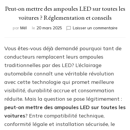
Peut-on mettre des ampoules LED sur toutes les
voitures ? Réglementation et conseils
sur
par
Mél
le
20 mars 2025
Laisser un commentaire
Peut-
on
mettre
Vous êtes-vous déjà demandé pourquoi tant de
des
conducteurs remplacent leurs ampoules
ampou
LED
traditionnelles par des LED? L’éclairage
sur
automobile connaît une véritable révolution
toutes
avec cette technologie qui promet meilleure
les
voitur
visibilité, durabilité accrue et consommation
?
réduite. Mais la question se pose légitimement :
Réglem
peut-on mettre des ampoules LED sur toutes les
et
consei
voitures
? Entre compatibilité technique,
conformité légale et installation sécurisée, le