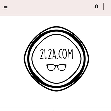
2L2A
Lifestyle, Voyage, Série…