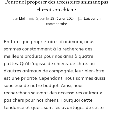
Pourquoi proposer des accessoires animaux pas
chers à son chien ?
par
Mél
mis à jour le
19 février 2024
Laisser un
sur
commentaire
Pourquoi
proposer
des
En tant que propriétaires d’animaux, nous
accessoires
sommes constamment à la recherche des
animaux
pas
meilleurs produits pour nos amis à quatre
chers
pattes. Qu’il s’agisse de chiens, de chats ou
à
d’autres animaux de compagnie, leur bien-être
son
chien
est une priorité. Cependant, nous sommes aussi
?
soucieux de notre budget. Ainsi, nous
recherchons souvent des accessoires animaux
pas chers pour nos chiens. Pourquoi cette
tendance et quels sont les avantages de cette