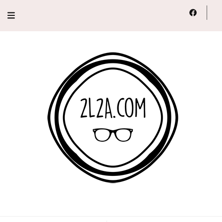
2L2A
Lifestyle, Voyage, Série…