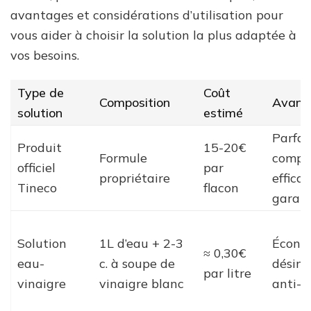
avantages et considérations d’utilisation pour
vous aider à choisir la solution la plus adaptée à
vos besoins.
Type de
Coût
Composition
Avant
solution
estimé
Parfa
Produit
15-20€
Formule
compat
officiel
par
propriétaire
efficac
Tineco
flacon
garant
Solution
1L d’eau + 2-3
Écono
≈ 0,30€
eau-
c. à soupe de
désinf
par litre
vinaigre
vinaigre blanc
anti-c