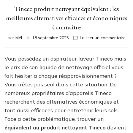
Tineco produit nettoyant équivalent : les
meilleures alternatives efficaces et économiques
à connaître
sur
par
Mél
le
18 septembre 2025
Laisser un commentaire
Tin
pro
net
Vous possédez un aspirateur laveur Tineco mais
équ
le prix de son liquide de nettoyage officiel vous
:
les
fait hésiter à chaque réapprovisionnement ?
meil
Vous n’êtes pas seul dans cette situation. De
alte
nombreux propriétaires d’appareils Tineco
effi
et
recherchent des alternatives économiques et
éco
tout aussi efficaces pour entretenir leurs sols.
à
Face à cette problématique, trouver un
con
équivalent au produit nettoyant Tineco
devient