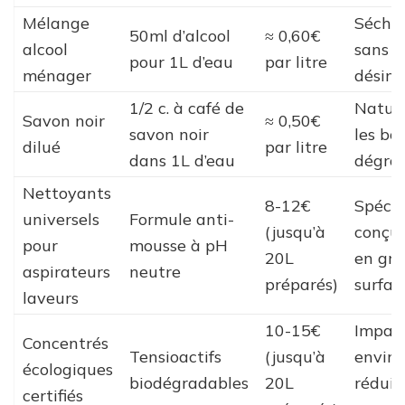
Mélange
Séchag
50ml d’alcool
≈ 0,60€
alcool
sans t
pour 1L d’eau
par litre
ménager
désinf
1/2 c. à café de
Nature
Savon noir
≈ 0,50€
savon noir
les boi
dilué
par litre
dans 1L d’eau
dégrai
Nettoyants
8-12€
Spéci
universels
Formule anti-
(jusqu’à
conçu,
pour
mousse à pH
20L
en gr
aspirateurs
neutre
préparés)
surfac
laveurs
10-15€
Impac
Concentrés
Tensioactifs
(jusqu’à
envir
écologiques
biodégradables
20L
réduit,
certifiés