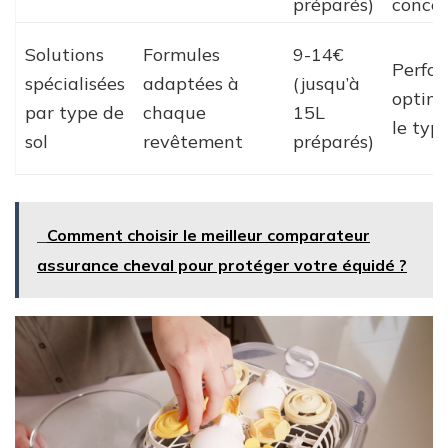
préparés)
conce
Solutions
Formules
9-14€
Perfo
spécialisées
adaptées à
(jusqu’à
optimi
par type de
chaque
15L
le typ
sol
revêtement
préparés)
Comment choisir le meilleur comparateur
assurance cheval pour protéger votre équidé ?