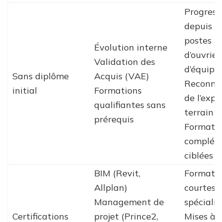
Progress
depuis d
postes
Évolution interne
d’ouvrier
Validation des
d’équipe
Sans diplôme
Acquis (VAE)
Reconna
initial
Formations
de l’expé
qualifiantes sans
terrain
prérequis
Formati
complém
ciblées
BIM (Revit,
Formati
Allplan)
courtes
Management de
spécialis
Certifications
projet (Prince2,
Mises à j