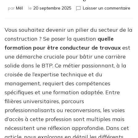
sur
par
Mél
le
20 septembre 2025
Laisser un commentaire
Que
for
suiv
Vous souhaitez devenir un pilier du secteur de la
pou
construction ? Se poser la question
quelle
être
con
formation pour être conducteur de travaux
est
de
une démarche cruciale pour bâtir une carrière
tra
solide dans le BTP. Ce métier passionnant, à la
en
BT
croisée de l’expertise technique et du
ou
management, requiert des compétences
gén
spécifiques et une formation adaptée. Entre
civil
?
filières universitaires, parcours
professionnalisants ou reconversions, les voies
d’accès à cette profession sont multiples mais
nécessitent une réflexion approfondie. Dans cet
article, nous explorons en détail les différents