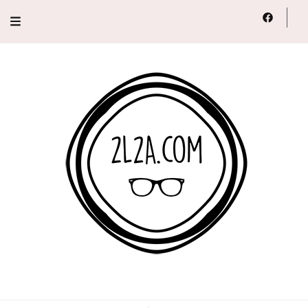
2L2A
Lifestyle, Voyage, Série…