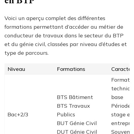
en BTP
Voici un aperçu complet des différentes
formations permettant d’accéder au métier de
conducteur de travaux dans le secteur du BTP
et du génie civil, classées par niveau d’études et
type de parcours.
Niveau
Formations
Caractér
Formati
techniqu
BTS Bâtiment
base
BTS Travaux
Périodes
Bac+2/3
Publics
stage en
BUT Génie Civil
entrepri
DUT Génie Civil
Souvent