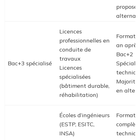
proposés
alternan
Licences
Formatio
professionnelles en
an après
conduite de
Bac+2
travaux
Bac+3 spécialisé
Spéciali
Licences
techniq
spécialisées
Majorita
(bâtiment durable,
en alter
réhabilitation)
Écoles d’ingénieurs
Formati
(ESTP, ESITC,
complèt
INSA)
techniqu