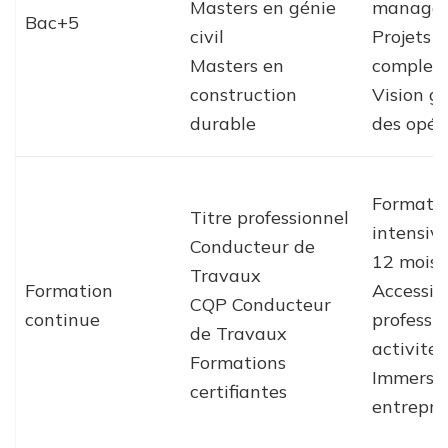
Masters en génie
managér
Bac+5
civil
Projets
Masters en
complex
construction
Vision g
durable
des opér
Formati
Titre professionnel
intensiv
Conducteur de
12 mois
Travaux
Formation
Accessib
CQP Conducteur
continue
professi
de Travaux
activité
Formations
Immersio
certifiantes
entrepri