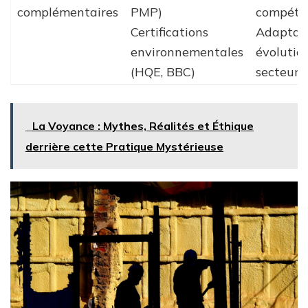
complémentaires
PMP)
compéte
Certifications
Adaptat
environnementales
évolutio
(HQE, BBC)
secteur
La Voyance : Mythes, Réalités et Éthique
derrière cette Pratique Mystérieuse