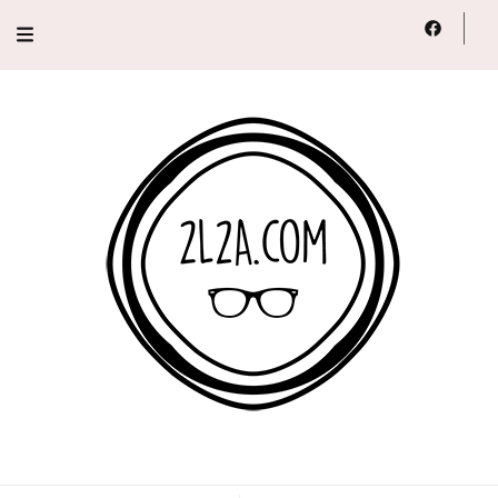
2L2A
Lifestyle, Voyage, Série…