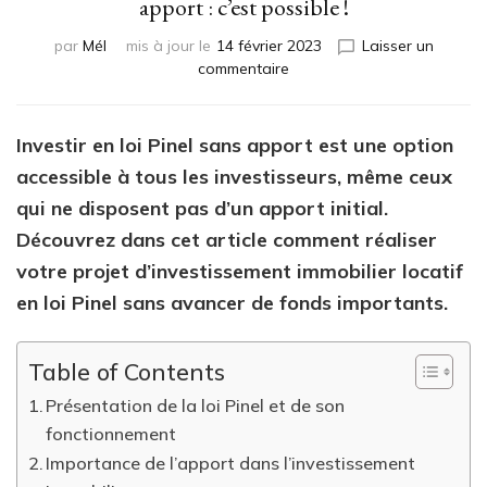
apport : c’est possible !
par
Mél
mis à jour le
14 février 2023
Laisser un
sur
commentaire
Investir
dans
un
Investir en loi Pinel sans apport est une option
logement
accessible à tous les investisseurs, même ceux
en
loi
qui ne disposent pas d’un apport initial.
Pinel
Découvrez dans cet article comment réaliser
sans
votre projet d’investissement immobilier locatif
apport
:
en loi Pinel sans avancer de fonds importants.
c’est
possible
!
Table of Contents
Présentation de la loi Pinel et de son
fonctionnement
Importance de l’apport dans l’investissement