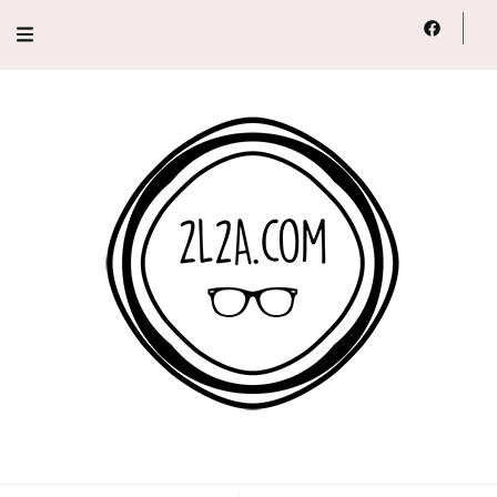
2L2A
Lifestyle, Voyage, Série…