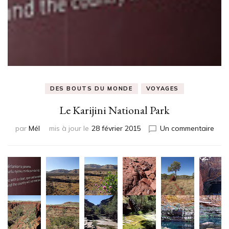
DES BOUTS DU MONDE
VOYAGES
Le Karijini National Park
sur
par
Mél
mis à jour le
28 février 2015
Un commentaire
Le
Karij
Nati
Park