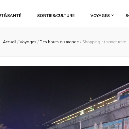
UTÉ/SANTÉ
SORTIES/CULTURE
VOYAGES
S
Accueil
/
Voyages
/
Des bouts du monde
/
Shopping et sanctuaire