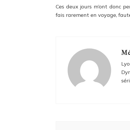
Ces deux jours m’ont donc pe
fais rarement en voyage, fau
Mé
Lyo
Dyn
sér
Navigation