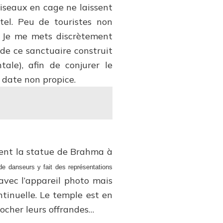
oiseaux en cage ne laissent
utel. Peu de touristes non
e. Je me mets discrètement
 de ce sanctuaire construit
le), afin de conjurer le
 date non propice.
rent la statue de Brahma à
de danseurs y fait des représentations
avec l’appareil photo mais
ntinuelle. Le temple est en
rocher leurs offrandes…