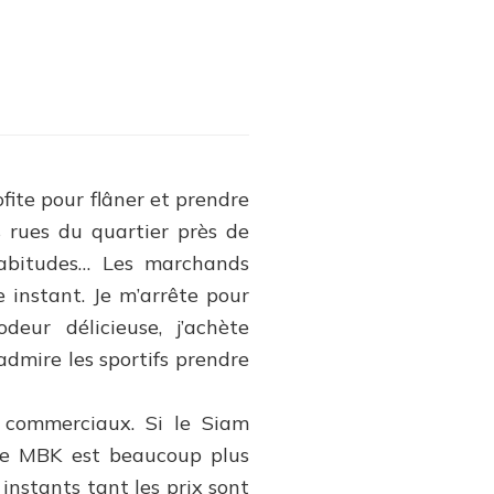
ing
aire
ofite pour flâner et prendre
 rues du quartier près de
 habitudes… Les marchands
 instant. Je m’arrête pour
eur délicieuse, j’achète
’admire les sportifs prendre
 commerciaux. Si le Siam
 le MBK est beaucoup plus
instants tant les prix sont