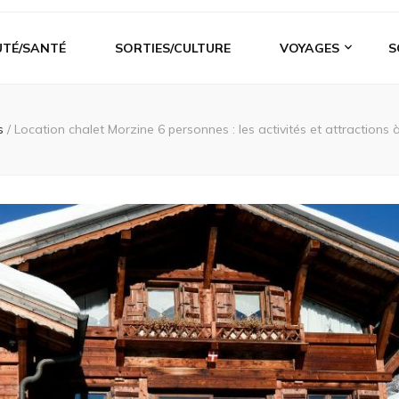
UTÉ/SANTÉ
SORTIES/CULTURE
VOYAGES
S
s
/
Location chalet Morzine 6 personnes : les activités et attraction