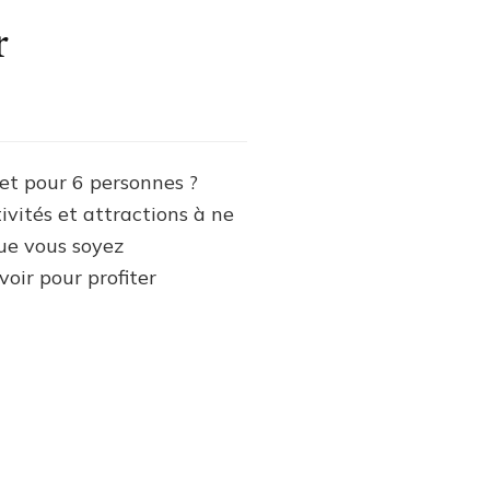
r
tion
et
ine
let pour 6 personnes ?
ivités et attractions à ne
onnes
Que vous soyez
voir pour profiter
ités
actions
quer