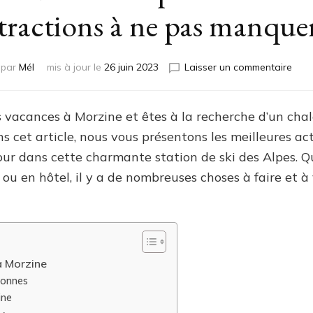
tractions à ne pas manque
sur
par
Mél
mis à jour le
26 juin 2023
Laisser un commentaire
Loca
chal
Morz
s vacances à Morzine et êtes à la recherche d’un cha
6
s cet article, nous vous présentons les meilleures act
pers
:
our dans cette charmante station de ski des Alpes. 
les
u en hôtel, il y a de nombreuses choses à faire et à 
activ
et
attr
à
ne
pas
à Morzine
man
sonnes
ine