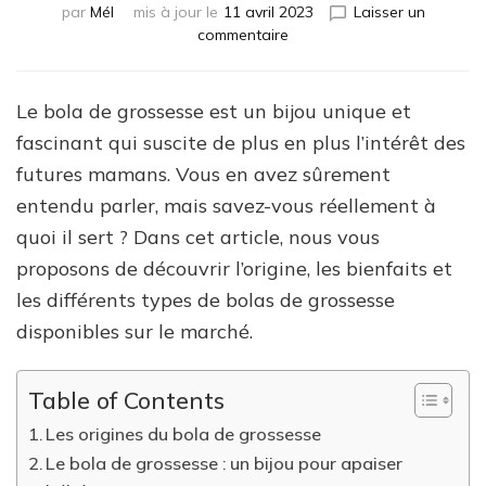
par
Mél
mis à jour le
11 avril 2023
Laisser un
sur
commentaire
À
quoi
sert
Le bola de grossesse est un bijou unique et
un
fascinant qui suscite de plus en plus l’intérêt des
bola
de
futures mamans. Vous en avez sûrement
grossesse
entendu parler, mais savez-vous réellement à
?
quoi il sert ? Dans cet article, nous vous
proposons de découvrir l’origine, les bienfaits et
les différents types de bolas de grossesse
disponibles sur le marché.
Table of Contents
Les origines du bola de grossesse
Le bola de grossesse : un bijou pour apaiser