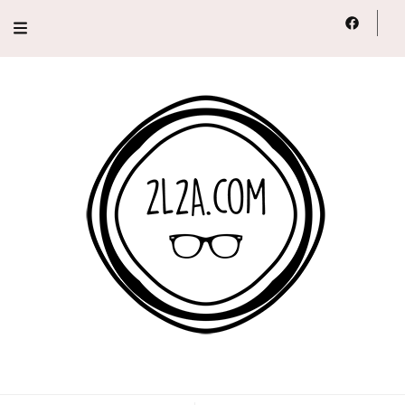
2L2A
Lifestyle, Voyage, Série…